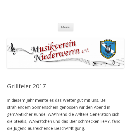
Skip
Menu
to
content
Grillfeier 2017
In diesem Jahr meinte es das Wetter gut mit uns. Bei
strahlendem Sonnenschein genossen wir den Abend in
gemÃ¼tlicher Runde. WÃ¤hrend die Ã¤ltere Generation sich
die Steaks, WÃ¼rstchen und das Bier schmecken lieÃŸ, fand
die Jugend ausreichende BeschÃ¤ftigung.